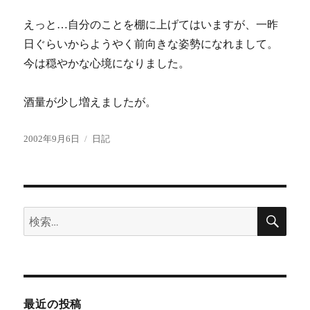
えっと…自分のことを棚に上げてはいますが、一昨
日ぐらいからようやく前向きな姿勢になれまして。
今は穏やかな心境になりました。
酒量が少し増えましたが。
投
カ
2002年9月6日
日記
稿
テ
日:
ゴ
リ
ー
検
検
索
索:
最近の投稿