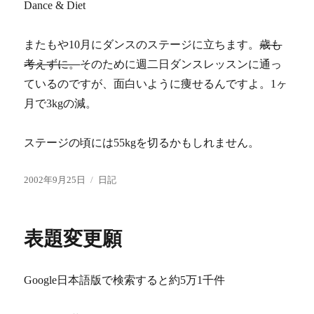
Dance & Diet
またもや10月にダンスのステージに立ちます。
歳も
考えずに。
そのために週二日ダンスレッスンに通っ
ているのですが、面白いように痩せるんですよ。1ヶ
月で3kgの減。
ステージの頃には55kgを切るかもしれません。
投
カ
2002年9月25日
日記
稿
テ
日:
ゴ
リ
表題変更願
ー
Google日本語版で検索すると約5万1千件