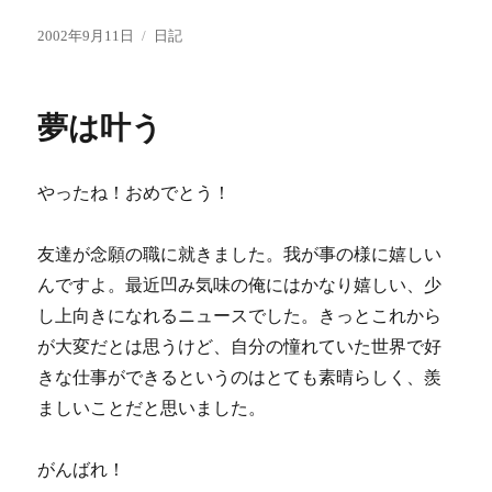
投
カ
2002年9月11日
日記
稿
テ
日:
ゴ
リ
夢は叶う
ー
やったね！おめでとう！
友達が念願の職に就きました。我が事の様に嬉しい
んですよ。最近凹み気味の俺にはかなり嬉しい、少
し上向きになれるニュースでした。きっとこれから
が大変だとは思うけど、自分の憧れていた世界で好
きな仕事ができるというのはとても素晴らしく、羨
ましいことだと思いました。
がんばれ！