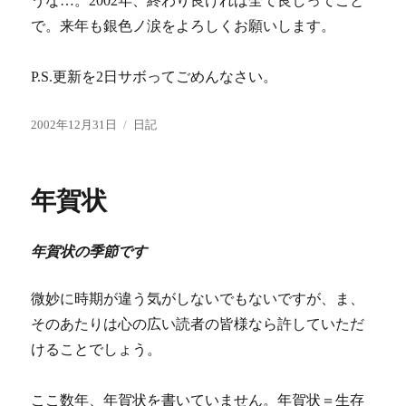
うな…。2002年、終わり良ければ全て良しってこと
で。来年も銀色ノ涙をよろしくお願いします。
P.S.更新を2日サボってごめんなさい。
投
カ
2002年12月31日
日記
稿
テ
日:
ゴ
リ
年賀状
ー
年賀状の季節です
微妙に時期が違う気がしないでもないですが、ま、
そのあたりは心の広い読者の皆様なら許していただ
けることでしょう。
ここ数年、年賀状を書いていません。年賀状＝生存