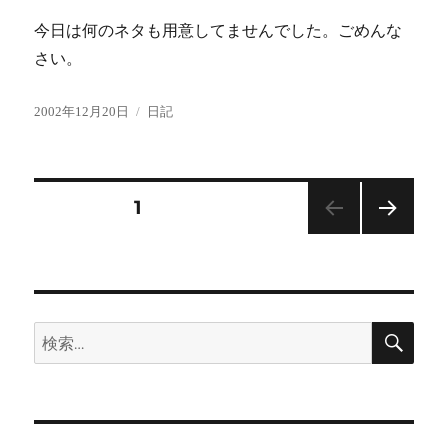
今日は何のネタも用意してませんでした。ごめんな
さい。
投
カ
2002年12月20日
日記
稿
テ
日:
ゴ
リ
ー
投
固定ページ
1
次の
稿
ペー
ジ
の
検
検
ペ
索
索:
ー