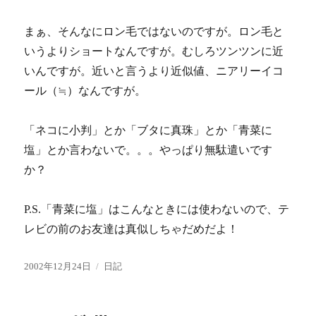
まぁ、そんなにロン毛ではないのですが。ロン毛と
いうよりショートなんですが。むしろツンツンに近
いんですが。近いと言うより近似値、ニアリーイコ
ール（≒）なんですが。
「ネコに小判」とか「ブタに真珠」とか「青菜に
塩」とか言わないで。。。やっぱり無駄遣いです
か？
P.S.「青菜に塩」はこんなときには使わないので、テ
レビの前のお友達は真似しちゃだめだよ！
投
カ
2002年12月24日
日記
稿
テ
日:
ゴ
リ