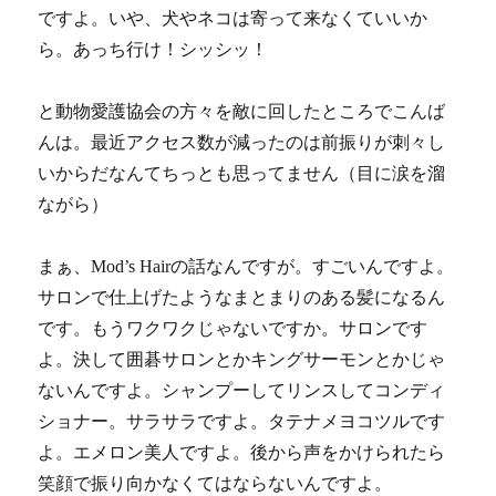
ですよ。いや、犬やネコは寄って来なくていいか
ら。あっち行け！シッシッ！
と動物愛護協会の方々を敵に回したところでこんば
んは。最近アクセス数が減ったのは前振りが刺々し
いからだなんてちっとも思ってません（目に涙を溜
ながら）
まぁ、Mod’s Hairの話なんですが。すごいんですよ。
サロンで仕上げたようなまとまりのある髪になるん
です。もうワクワクじゃないですか。サロンです
よ。決して囲碁サロンとかキングサーモンとかじゃ
ないんですよ。シャンプーしてリンスしてコンディ
ショナー。サラサラですよ。タテナメヨコツルです
よ。エメロン美人ですよ。後から声をかけられたら
笑顔で振り向かなくてはならないんですよ。