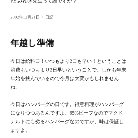
P.S.みゆき先生って誰ですか？
投
カ
2002年12月21日
日記
稿
テ
日:
ゴ
リ
年越し準備
ー
今日は給料日！いつもより2日も早い！ということは
消費もいつもより2日早いということで。しかも年末
年始を挟んでいるので今月は大変かもしれません
ね。
今日はハンバーグの日です。得意料理がハンバーグ
になりつつあるんですよ。65%ビーフなのでマクド
ナルドにも劣るハンバーグなのですが、味は保証し
ますよ。