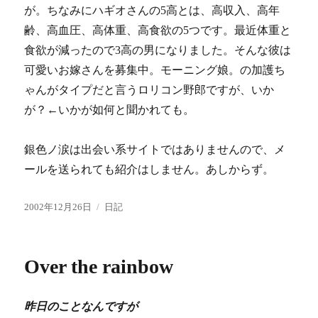
が。ちなみにハギオさんの5高とは、高収入、高年
齢、高血圧、高体重、高食欲の5つです。最近体重と
食欲が減ったので3高の男になりました。そんな彼は
可愛いお嫁さんを募集中。モーニング娘。の加護ち
ゃんがタイプだと言うロリコン野郎ですが、いか
が？←いかが如何と聞かれても。
銀色ノ涙は出会い系サイトではありませんので、メ
ールを送られても紹介はしません。あしからず。
投
カ
2002年12月26日
日記
稿
テ
日:
ゴ
リ
Over the rainbow
ー
昨日のことなんですが