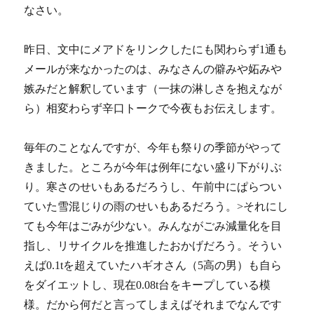
なさい。
昨日、文中にメアドをリンクしたにも関わらず1通も
メールが来なかったのは、みなさんの僻みや妬みや
嫉みだと解釈しています（一抹の淋しさを抱えなが
ら）相変わらず辛口トークで今夜もお伝えします。
毎年のことなんですが、今年も祭りの季節がやって
きました。ところが今年は例年にない盛り下がりぶ
り。寒さのせいもあるだろうし、午前中にぱらつい
ていた雪混じりの雨のせいもあるだろう。>それにし
ても今年はごみが少ない。みんながごみ減量化を目
指し、リサイクルを推進したおかげだろう。そうい
えば0.1tを超えていたハギオさん（5高の男）も自ら
をダイエットし、現在0.08t台をキープしている模
様。だから何だと言ってしまえばそれまでなんです