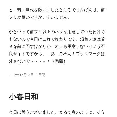
と、若い世代を敵に回したところでこんばんは。前
フリが長いですか。すいません。
かといって前フリ以上のネタを用意していたわけで
もないので今日はこれで終わりです。銀色ノ涙は若
者を敵に回すばかりか、オチも用意しないという不
良サイトですから。…あ、ごめん！ブックマークは
外さないで～～～～！（懇願）
投
カ
2002年12月23日
日記
稿
テ
日:
ゴ
リ
小春日和
ー
今日は暑うございました。まるで春のように。そう