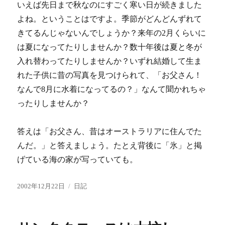
いえば先日まで秋なのにすごく寒い日が続きました
よね。ということはですよ。季節がどんどんずれて
きてるんじゃないんでしょうか？来年の2月くらいに
は夏になってたりしませんか？数十年後は夏と冬が
入れ替わってたりしませんか？いずれ結婚して生ま
れた子供に昔の写真を見つけられて、「お父さん！
なんで8月に水着になってるの？」なんて聞かれちゃ
ったりしませんか？
答えは「お父さん、昔はオーストラリアに住んでた
んだ。」と答えましょう。たとえ背後に「氷」と掲
げている海の家が写っていても。
投
カ
2002年12月22日
日記
稿
テ
日:
ゴ
リ