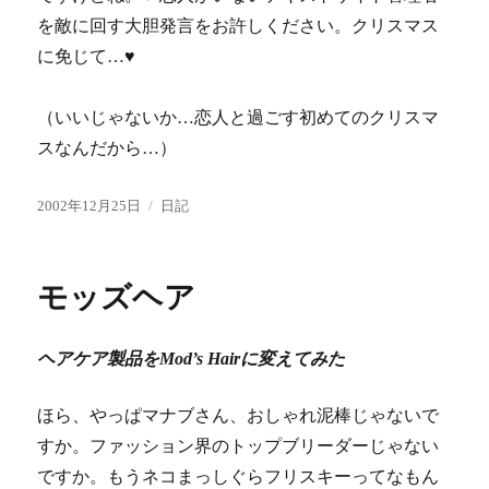
を敵に回す大胆発言をお許しください。クリスマス
に免じて…♥
（いいじゃないか…恋人と過ごす初めてのクリスマ
スなんだから…）
投
カ
2002年12月25日
日記
稿
テ
日:
ゴ
リ
モッズヘア
ー
ヘアケア製品をMod’s Hairに変えてみた
ほら、やっぱマナブさん、おしゃれ泥棒じゃないで
すか。ファッション界のトップブリーダーじゃない
ですか。もうネコまっしぐらフリスキーってなもん