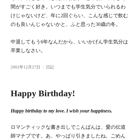
間がすごく好き。いつまでも学生気分でいられるわ
けじゃないけど、年に2回ぐらい、こんな感じで飲む
のも良いんじゃないかと、ふと思った30歳の冬。
中退してもう6年なんだから、いいかげん学生気分は
卒業しなさい。
投
カ
2002年12月27日
日記
稿
テ
日:
ゴ
リ
Happy Birthday!
ー
Happy birthday to my love. I wish your happiness.
ロマンティックな書き出しでこんばんは、愛の伝道
師マナブです。あ、やっぱり引きましたね。ごめん