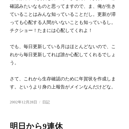
確認みたいなものと思ってますので、ま、俺が生き
ていることはみんな知っていることだし。更新が滞
っても心配する人間がいないことも知っているし。
チクショー！たまには心配してくれよ！
でも、毎日更新している月はほとんどないので、こ
れから毎日更新してれば誰か心配してくれるでしょ
う。
さて、これから生存確認のために年賀状を作成しま
す。というより身の上報告がメインなんだけどな。
投
カ
2002年12月28日
日記
稿
テ
日:
ゴ
リ
明日から9連休
ー