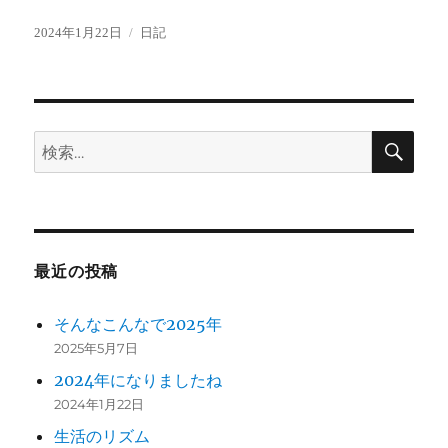
投
カ
2024年1月22日
日記
稿
テ
日:
ゴ
リ
ー
検
検
索
索:
最近の投稿
そんなこんなで2025年
2025年5月7日
2024年になりましたね
2024年1月22日
生活のリズム