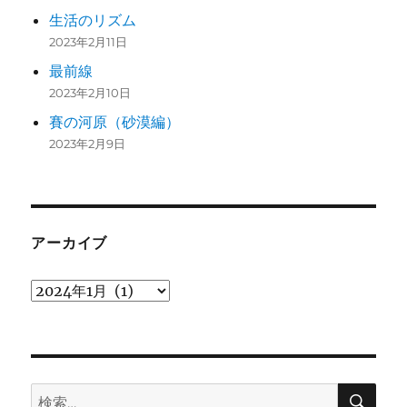
生活のリズム
2023年2月11日
最前線
2023年2月10日
賽の河原（砂漠編）
2023年2月9日
アーカイブ
ア
ー
カ
イ
検
ブ
検
索