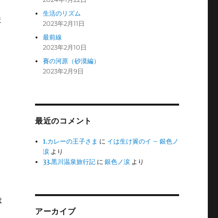
生活のリズム
ま
2023年2月11日
最前線
2023年2月10日
賽の河原（砂漠編）
2023年2月9日
最近のコメント
1.カレーの王子さま
に
イは生け簀のイ – 銀色ノ
涙
より
33.黒川温泉旅行記
に
銀色ノ涙
より
は
アーカイブ