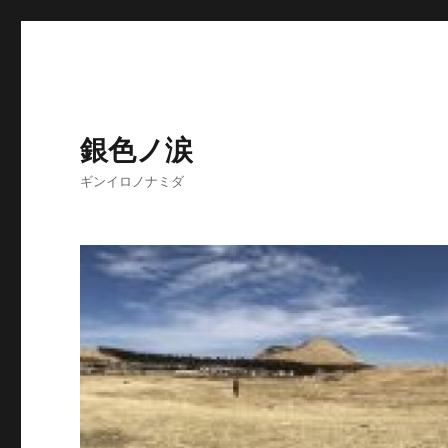
銀色ノ涙
ギンイロノナミダ