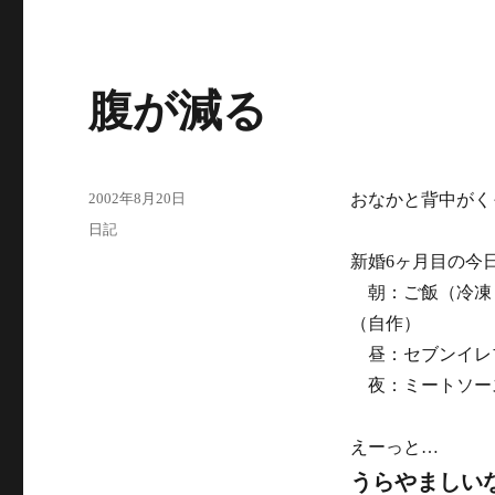
腹が減る
投
2002年8月20日
おなかと背中がく
稿
カ
日記
日:
テ
新婚6ヶ月目の今
ゴ
朝：ご飯（冷凍
リ
ー
（自作）
昼：セブンイレ
夜：ミートソー
えーっと…
うらやましい