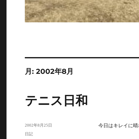
月:
2002年8月
テニス日和
投
2002年8月25日
今日はキレイに晴
稿
カ
日記
日: