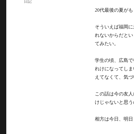
カ
日記
日:
テ
20代最後の夏が
ゴ
リ
ー
そういえば福岡に
れないからだとい
てみたい。
学生の頃、広島で
れけになってしま
えてなくて、気づ
この話は今の友人
けじゃないと思う
相方は今日、明日