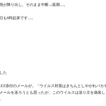
で雨が降り出し、そのまま中断→延期…。
日も6時起床です…。
した
LEZ添付のメールが。「ウイルス対策はきちんとしやがれバカ
メールを送ろうとも思ったが、このウイルスは送り主を偽装し
。