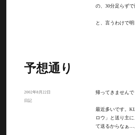
ー
の、30分足らず
と、言うわけで明
予想通り
投
2002年8月22日
帰ってきませんで
稿
カ
日記
日:
テ
最近多いです。K
ゴ
ロウ」と送り主に
リ
ー
て送るからなぁ…