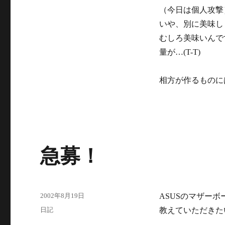
（今日は個人攻撃
いや、別に美味し
むしろ美味いんで
量が…(T-T)
相方が作るものに
急募！
投
2002年8月19日
ASUSのマザーボ
稿
カ
日記
教えていただきた
日:
テ