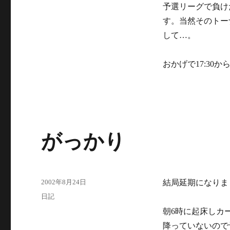
テ
予選リーグで負け
ゴ
す。当然そのトー
リ
ー
して…。
おかげで17:30
がっかり
投
2002年8月24日
結局延期になりま
稿
カ
日記
日:
テ
朝6時に起床しカ
ゴ
降っていないので
リ