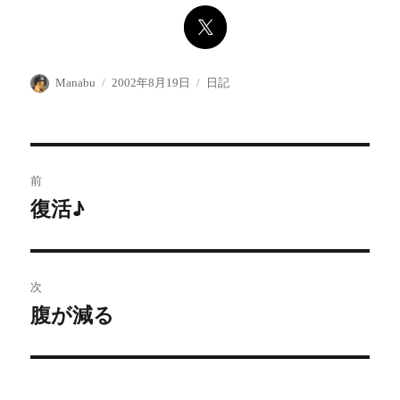
投
投
カ
Manabu
2002年8月19日
日記
稿
稿
テ
者
日:
ゴ
リ
ー
投
前
稿
復活♪
前
の
ナ
投
ビ
稿:
次
ゲ
腹が減る
次
の
ー
投
シ
稿: