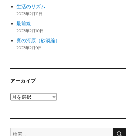
生活のリズム
2023年2月11日
最前線
2023年2月10日
賽の河原（砂漠編）
2023年2月9日
アーカイブ
ア
ー
カ
イ
検
ブ
検
索