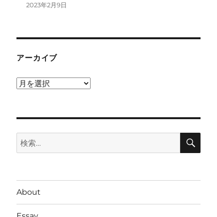
2023年2月9日
アーカイブ
ア
ー
カ
イ
検
ブ
検
索
索:
About
Essay