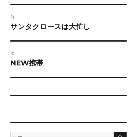
リ
ー
投
前
稿
サンタクロースは大忙し
前
の
ナ
投
ビ
稿:
次
ゲ
NEW携帯
次
の
ー
投
シ
稿:
ョ
ン
検
検