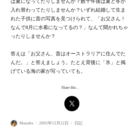
は夏になってたりしませんか？数十年後は夏と冬が
入れ替わってたりしませんか？いずれ結婚して生ま
れた子供に昔の写真を見つけられて、「お父さん！
なんで8月に水着になってるの？」なんて聞かれちゃ
ったりしませんか？
答えは「お父さん、昔はオーストラリアに住んでた
んだ。」と答えましょう。たとえ背後に「氷」と掲
げている海の家が写っていても。
Share this...
投
投
カ
Manabu
2002年12月22日
日記
稿
稿
テ
者
日:
ゴ