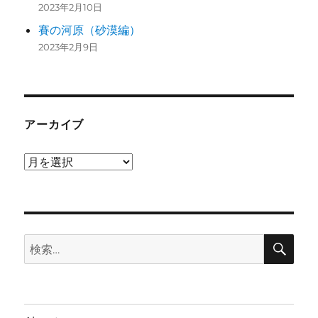
2023年2月10日
賽の河原（砂漠編）
2023年2月9日
アーカイブ
ア
ー
カ
イ
検
ブ
検
索
索: