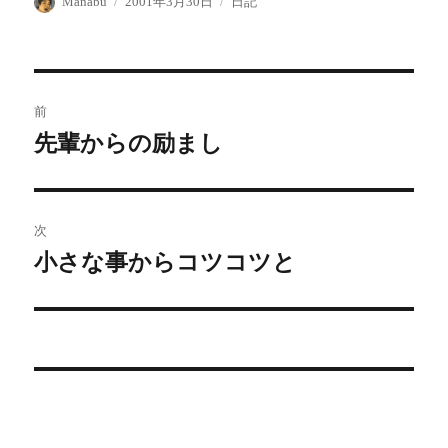
投
投
カ
Manabu
2001年3月30日
日記
稿
稿
テ
者
日:
ゴ
リ
ー
投
前
稿
先輩からの励まし
前
の
ナ
投
ビ
稿:
次
ゲ
小さな事からコツコツと
次
の
ー
投
シ
稿:
ョ
ン