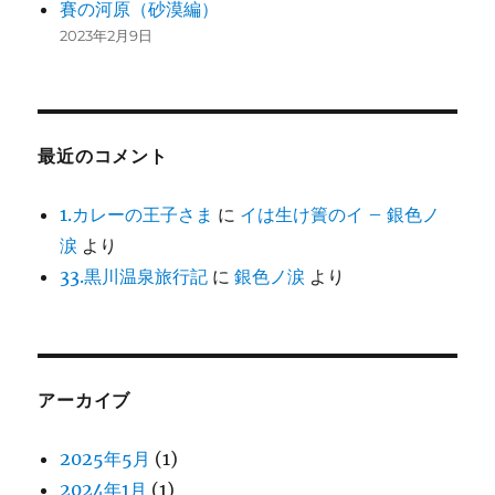
賽の河原（砂漠編）
2023年2月9日
最近のコメント
1.カレーの王子さま
に
イは生け簀のイ – 銀色ノ
涙
より
33.黒川温泉旅行記
に
銀色ノ涙
より
アーカイブ
2025年5月
(1)
2024年1月
(1)