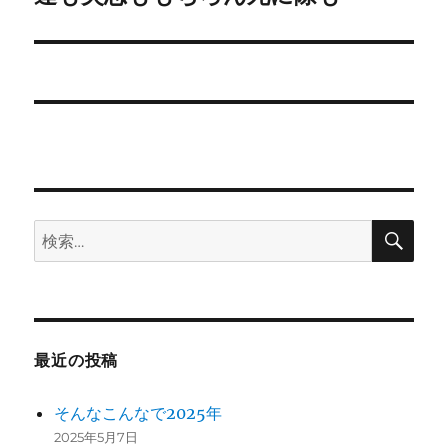
シ
投
稿:
ョ
ン
検
検
索
索:
最近の投稿
そんなこんなで2025年
2025年5月7日