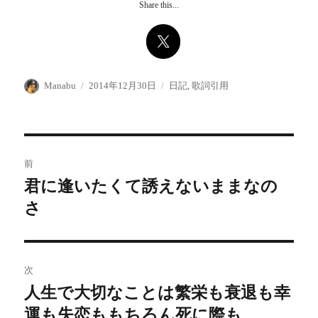
Share this...
投
投
カ
Manabu
2014年12月30日
日記
,
歌詞引用
稿
稿
テ
者
日:
ゴ
リ
ー
投
前
稿
君に逢いたくて誘えないままなの
前
の
さ
ナ
投
ビ
稿:
ゲ
次
人生で大切なことは繁栄も衰退も幸
次
ー
の
運も失恋ももちろん死に際も