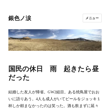
銀色ノ涙
メニュー
国民の休日 雨 起きたら昼
だった
結婚した友人が帰省。GW2組目。ある焼鳥屋でおお
いに語りあう。4人も成人がいてビールをジョッキ１
杯しか頼まなかったのは笑った。酒も飲まずに延々