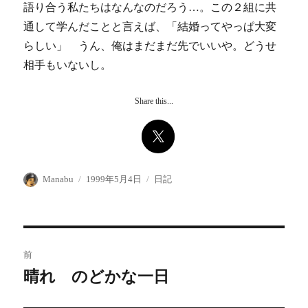
語り合う私たちはなんなのだろう…。この２組に共
通して学んだことと言えば、「結婚ってやっぱ大変
らしい」 うん、俺はまだまだ先でいいや。どうせ
相手もいないし。
Share this...
投
投
カ
Manabu
1999年5月4日
日記
稿
稿
テ
者
日:
ゴ
リ
ー
投
前
稿
晴れ のどかな一日
前
の
ナ