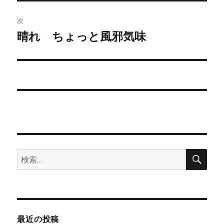
投
ビ
稿:
次
ゲ
晴れ ちょっと風邪気味
次
の
ー
投
シ
稿:
ョ
ン
検
検
索
索:
最近の投稿