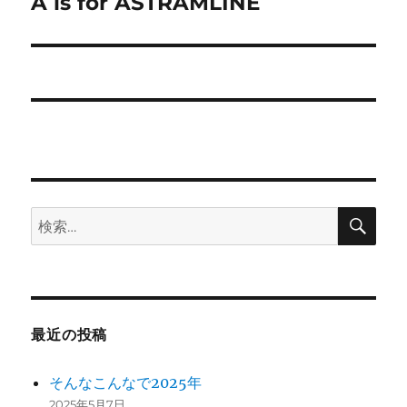
ゲ
A is for ASTRAMLINE
次
の
ー
投
シ
稿:
ョ
ン
検
検
索
索:
最近の投稿
そんなこんなで2025年
2025年5月7日