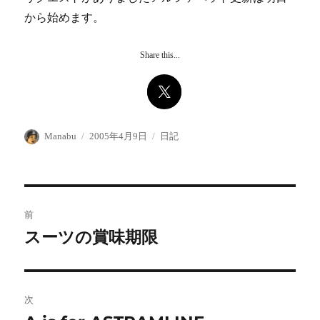
から始めます。
Share this...
投
投
カ
Manabu
2005年4月9日
日記
稿
稿
テ
者
日:
ゴ
リ
ー
投
前
稿
スーツの賞味期限
前
の
ナ
投
ビ
稿:
次