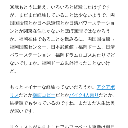
30歳もとうに超え、いろいろと経験したはずです
が、まだまだ経験していることは少ないようで。両
国国技館とか日本武道館とか日清パワーステーショ
ンとか関東在住じゃないとほぼ無理ではなかろう
か。福岡在住であることを鑑みるに、両国国技館→
福岡国際センター、日本武道館→福岡ドーム、日清
パワーステーション→福岡ドラムロゴスあたりでど
ないでしょか。福岡ドーム以外行ったことないけ
ど。
もっとマイナーな経験ってないだろうか。
アクアポ
リス
だとか
顔面コピー
だとか
バイク4人乗り
だとか。
結構誰でもやっているのですね。まだまだ人生は奥
が深いです。
リクエストがありましたアルファベット更新は明日