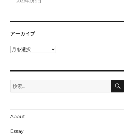
2023年2月9日
アーカイブ
ア
ー
カ
イ
検
ブ
検
索
索:
About
Essay