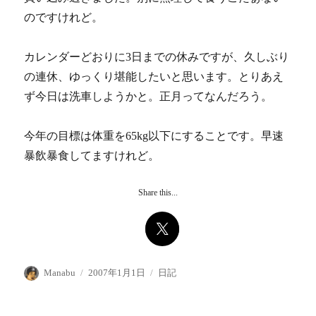
のですけれど。
カレンダーどおりに3日までの休みですが、久しぶり
の連休、ゆっくり堪能したいと思います。とりあえ
ず今日は洗車しようかと。正月ってなんだろう。
今年の目標は体重を65kg以下にすることです。早速
暴飲暴食してますけれど。
Share this...
投
投
カ
Manabu
2007年1月1日
日記
稿
稿
テ
者
日:
ゴ