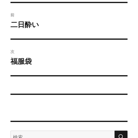
リ
ー
投
前
稿
二日酔い
前
の
ナ
投
ビ
稿:
次
ゲ
福服袋
次
の
ー
投
シ
稿:
ョ
ン
検
検
索