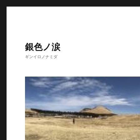
銀色ノ涙
ギンイロノナミダ