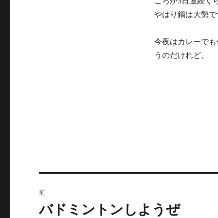
ころか3日連続く
リ
やはり鍋は大勢で
ー
今夜はカレーでも
うのだけれど。
投
前
稿
バドミントンしようぜ
前