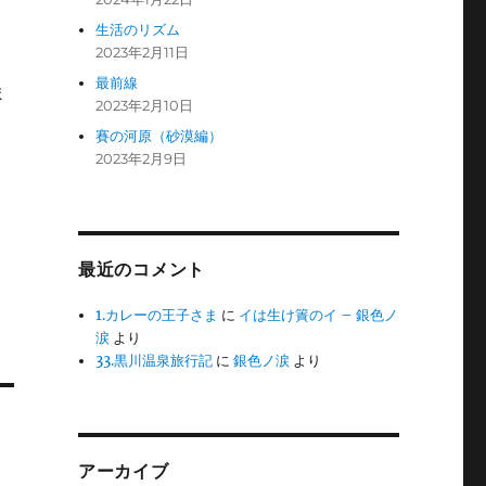
。
生活のリズム
2023年2月11日
最前線
ま
2023年2月10日
賽の河原（砂漠編）
2023年2月9日
最近のコメント
1.カレーの王子さま
に
イは生け簀のイ – 銀色ノ
涙
より
33.黒川温泉旅行記
に
銀色ノ涙
より
アーカイブ