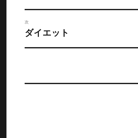
の
ナ
投
ビ
稿:
次
ゲ
ダイエット
次
の
ー
投
シ
稿:
ョ
ン