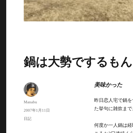
鍋は大勢でするもん
美味かった
昨日恋人宅で鍋を
投
Manabu
稿
た挙句に雑炊まで
投
2007年1月11日
者
稿
カ
日記
日:
テ
何度か一人鍋は経
ゴ