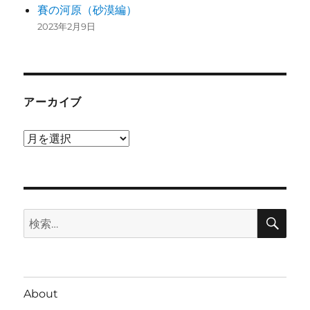
賽の河原（砂漠編）
2023年2月9日
アーカイブ
ア
ー
カ
イ
検
ブ
検
索
索:
About