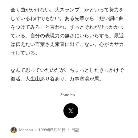
全く曲がかけない。大スランプ。かといって努力を
しているわけでもない。ある先輩から「短い詞に曲
をつけてみろ」と言われ、ずっとそれがひっかかっ
ている。自分の表現力の無さにいらいらする。最近
は伝えたい言葉さえ素直に出てこない。心がカサカ
サしている。
なんて思っていたのだが、ちょっとしたきっかけで
復活。人生山あり谷あり。万事塞翁が馬。
Share this...
投
投
カ
Manabu
1999年5月20日
日記
稿
稿
テ