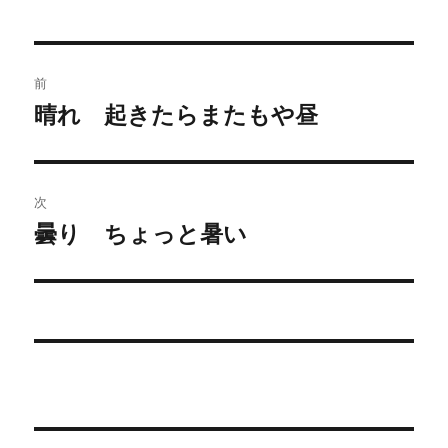
者
日:
ゴ
リ
ー
投
前
稿
晴れ 起きたらまたもや昼
前
の
ナ
投
ビ
稿:
次
ゲ
曇り ちょっと暑い
次
の
ー
投
シ
稿:
ョ
ン