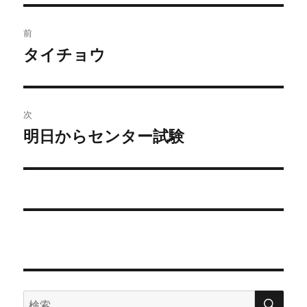
リ
ー
投
前
稿
タイチョウ
前
の
ナ
投
ビ
稿:
次
ゲ
明日からセンター試験
次
の
ー
投
シ
稿:
ョ
ン
検
検
索