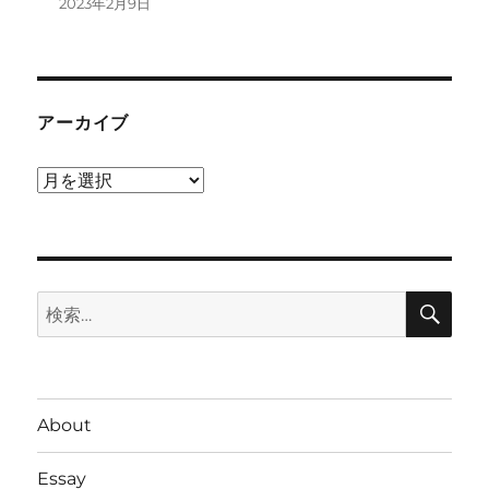
2023年2月9日
アーカイブ
ア
ー
カ
イ
検
ブ
検
索
索:
About
Essay