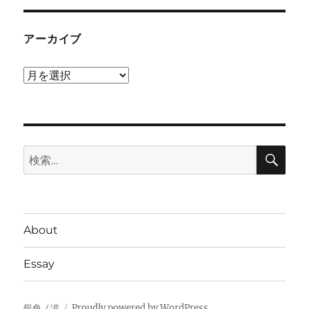
アーカイブ
ア
ー
カ
イ
検
ブ
検
索
索:
About
Essay
銀色ノ涙
Proudly powered by WordPress