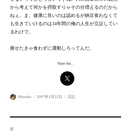
から考えて何かを摂取すりゃその分増えるのだから
ねぇ。ま、健康に良いのは認めるが納豆食わなくて
も生きていけるのは34年間の俺の人生が立証してい
るわけで。
痩せたきゃ食わずに運動しろってんだ。
Share this...
投
投
カ
Manabu
2007年1月22日
日記
稿
稿
テ
者
日:
ゴ
リ
ー
投
前