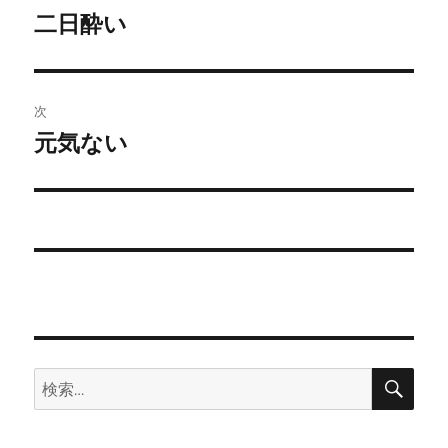
稿
二日酔い
前
の
ナ
投
ビ
稿:
次
ゲ
元気ない
次
の
ー
投
シ
稿:
ョ
ン
検
検
索
索: