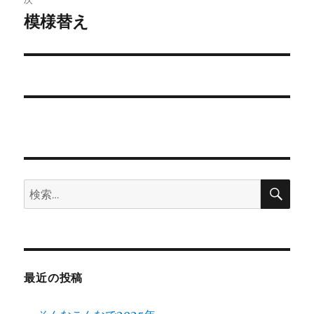
ゲ
模様替え
次
の
ー
投
シ
稿:
ョ
ン
検
検
索
索:
最近の投稿