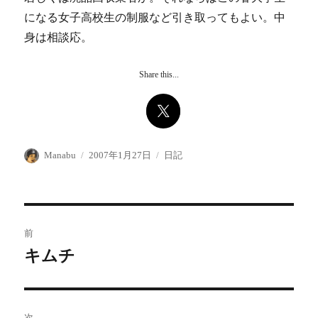
になる女子高校生の制服など引き取ってもよい。中
身は相談応。
Share this...
投
投
カ
Manabu
2007年1月27日
日記
稿
稿
テ
者
日:
ゴ
リ
ー
投
前
稿
キムチ
前
の
ナ
投
ビ
稿:
次