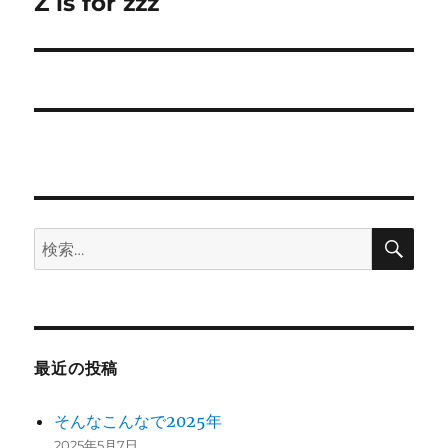
ゲ
Z is for zzz
次
の
ー
投
シ
稿:
ョ
ン
検
検
索
索:
最近の投稿
そんなこんなで2025年
2025年5月7日