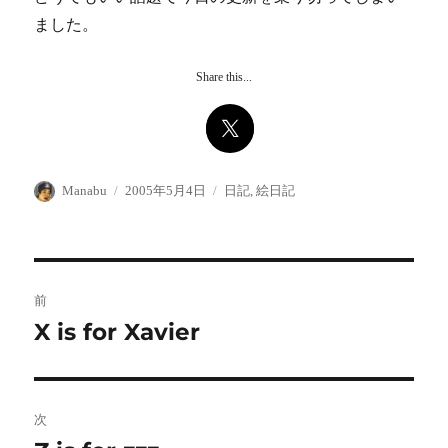
ました。
Share this...
投
投
カ
Manabu
2005年5月4日
日記
,
絵日記
稿
稿
テ
者
日:
ゴ
リ
ー
投
前
稿
X is for Xavier
前
の
ナ
投
ビ
稿:
次