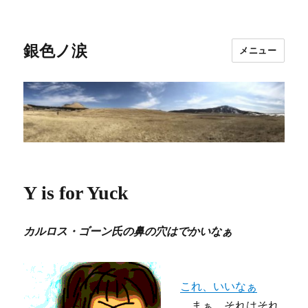
銀色ノ涙
メニュー
Y is for Yuck
カルロス・ゴーン氏の鼻の穴はでかいなぁ
これ、いいなぁ
。まぁ、それはそれ