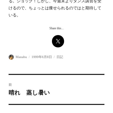
る。ショック！しかし、今週末よりダンス講習を受
けるので、ちょっとは痩せられるのではと期待して
いる。
Share this...
投
投
カ
Manabu
1999年6月8日
日記
稿
稿
テ
者
日:
ゴ
リ
ー
投
前
稿
晴れ 蒸し暑い
前
の
ナ
投
ビ