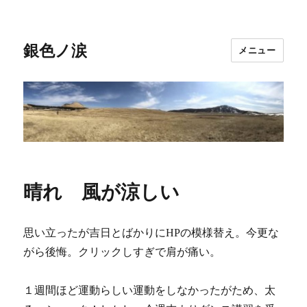
銀色ノ涙
メニュー
晴れ 風が涼しい
思い立ったが吉日とばかりにHPの模様替え。今更な
がら後悔。クリックしすぎで肩が痛い。
１週間ほど運動らしい運動をしなかったがため、太