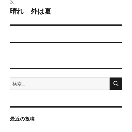
稿:
次
ゲ
晴れ 外は夏
次
の
ー
投
シ
稿:
ョ
ン
検
検
索
索:
最近の投稿