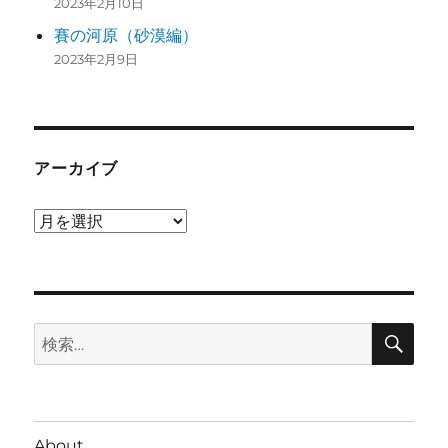
2023年2月10日
賽の河原（砂漠編）
2023年2月9日
アーカイブ
ア
ー
カ
イ
検
ブ
検
索
索:
About