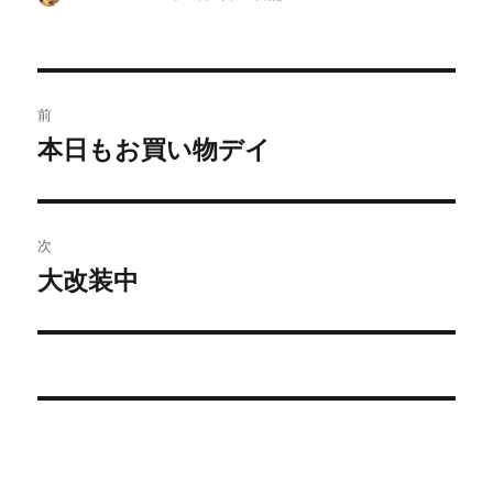
稿
稿
テ
者
日:
ゴ
リ
ー
投
前
稿
本日もお買い物デイ
前
の
ナ
投
ビ
稿:
次
ゲ
大改装中
次
の
ー
投
シ
稿:
ョ
ン