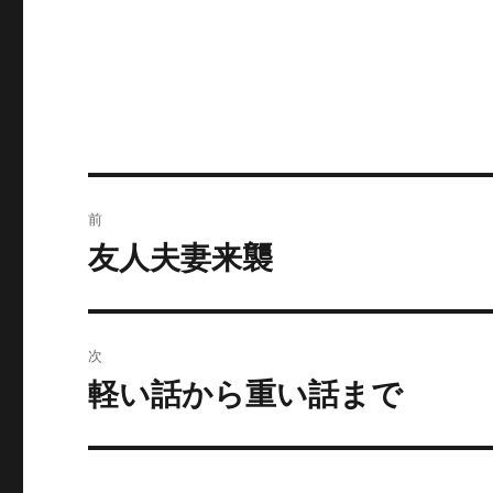
投
前
稿
友人夫妻来襲
前
の
ナ
投
ビ
稿:
次
ゲ
軽い話から重い話まで
次
の
ー
投
シ
稿: