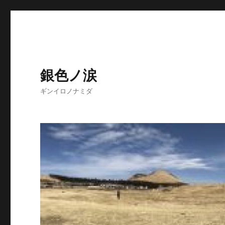
銀色ノ涙
ギンイロノナミダ