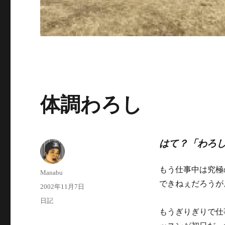
体調わろし
はて？「わろ
もう仕事中は究極
投
Manabu
稿
できねぇだろうが
投
2002年11月7日
者
稿
カ
日記
日:
テ
もうぎりぎりで仕
ゴ