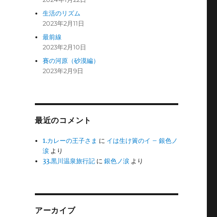
生活のリズム
2023年2月11日
最前線
2023年2月10日
賽の河原（砂漠編）
2023年2月9日
最近のコメント
1.カレーの王子さま
に
イは生け簀のイ – 銀色ノ
涙
より
33.黒川温泉旅行記
に
銀色ノ涙
より
アーカイブ