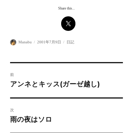
Share this...
投
投
カ
Manabu
2001年7月9日
日記
稿
稿
テ
者
日:
ゴ
リ
ー
投
前
稿
アンネとキッス(ガーゼ越し)
前
の
ナ
投
ビ
稿:
次
ゲ
雨の夜はソロ
次
の
ー