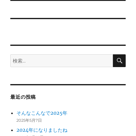
投
シ
稿:
ョ
ン
検
検
索
索:
最近の投稿
そんなこんなで2025年
2025年5月7日
2024年になりましたね