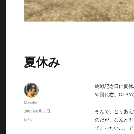
夏休み
終戦記念日に夏休
や回れ右。GLA
投
Manabu
稿
投
2001年8月15日
そんで、とりあえ
者
稿
カ
日記
のだが、なんと!!!
日:
テ
てこったい…。で
ゴ