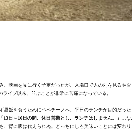
み。映画を見に行く予定だったが、入場口で人の列を見るや否
Yのライブ以来、並ぶことが非常に苦痛になっている。
ず昼飯を食うためにペペチーノへ。平日のランチが目的だった
「13日～16日の間、休日営業とし、ランチはしません。」
…な
も、背に腹は代えられぬ。どっちにしろ美味いことには変わり