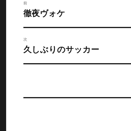
前
稿
徹夜ヴォケ
前
の
ナ
投
ビ
稿:
次
ゲ
久しぶりのサッカー
次
の
ー
投
シ
稿:
ョ
ン