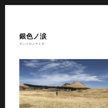
銀色ノ涙
ギンイロノナミダ