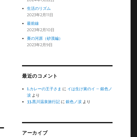
生活のリズム
2023年2月11日
最前線
2023年2月10日
賽の河原（砂漠編）
2023年2月9日
最近のコメント
1.カレーの王子さま
に
イは生け簀のイ – 銀色ノ
涙
より
33.黒川温泉旅行記
に
銀色ノ涙
より
アーカイブ