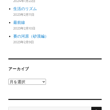
2024年1月22日
生活のリズム
2023年2月11日
最前線
2023年2月10日
賽の河原（砂漠編）
2023年2月9日
アーカイブ
ア
ー
カ
イ
検
ブ
検