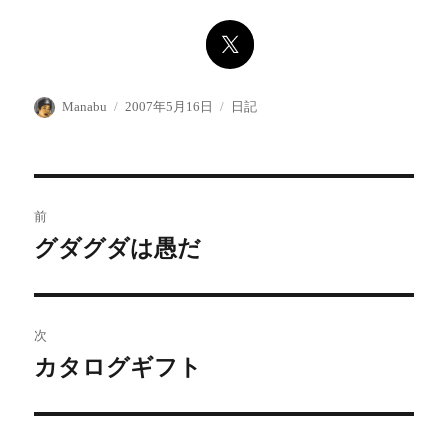
投
投
カ
Manabu
2007年5月16日
日記
稿
稿
テ
者
日:
ゴ
リ
ー
投
前
稿
グダグダは愚だ
前
の
ナ
投
ビ
稿:
次
ゲ
カタログギフト
次
の
ー
投