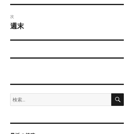
ナ
投
ビ
稿:
次
ゲ
週末
次
の
ー
投
シ
稿:
ョ
ン
検
検
索
索: