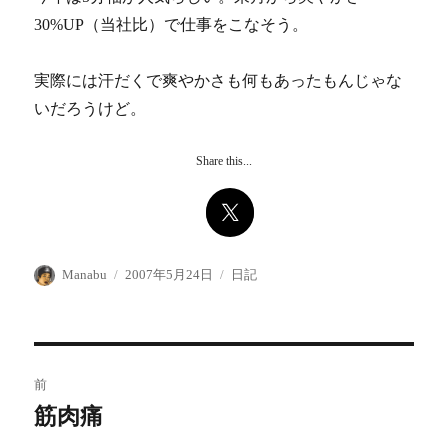
30%UP（当社比）で仕事をこなそう。
実際には汗だくで爽やかさも何もあったもんじゃな
いだろうけど。
Share this...
投
投
カ
Manabu
2007年5月24日
日記
稿
稿
テ
者
日:
ゴ
リ
ー
投
前
稿
筋肉痛
前
の