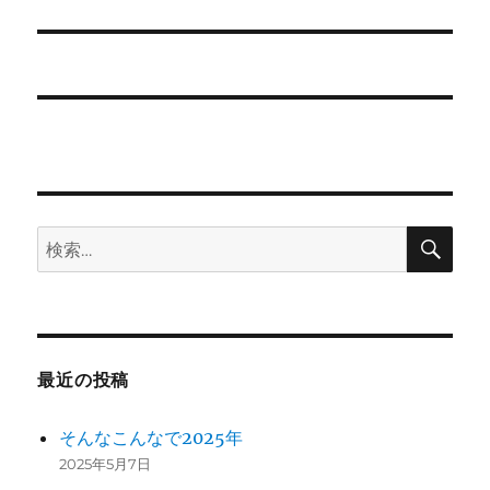
の
ー
投
シ
稿:
ョ
ン
検
検
索
索:
最近の投稿
そんなこんなで2025年
2025年5月7日