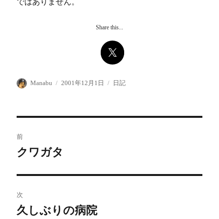
ではありません。
Share this...
投
投
カ
Manabu
2001年12月1日
日記
稿
稿
テ
者
日:
ゴ
リ
ー
投
前
稿
クワガタ
前
の
ナ
投
ビ
稿:
次
ゲ
久しぶりの病院
次