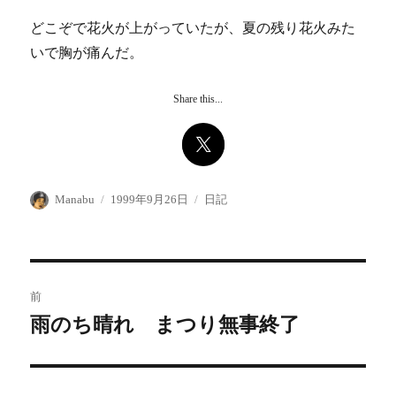
どこぞで花火が上がっていたが、夏の残り花火みた
いで胸が痛んだ。
Share this...
投
投
カ
Manabu
1999年9月26日
日記
稿
稿
テ
者
日:
ゴ
リ
ー
投
前
稿
雨のち晴れ まつり無事終了
前
の
ナ
投
ビ