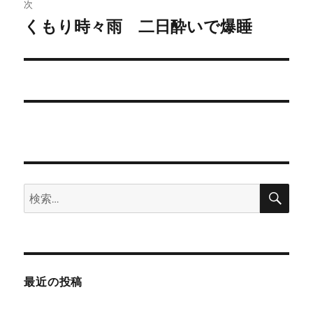
稿:
次
ゲ
くもり時々雨 二日酔いで爆睡
次
の
ー
投
シ
稿:
ョ
ン
検
検
索
索:
最近の投稿