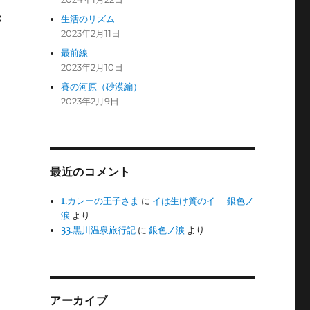
生活のリズム
が
2023年2月11日
最前線
2023年2月10日
賽の河原（砂漠編）
2023年2月9日
最近のコメント
1.カレーの王子さま
に
イは生け簀のイ – 銀色ノ
涙
より
33.黒川温泉旅行記
に
銀色ノ涙
より
アーカイブ