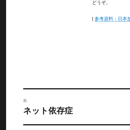
どうぞ。
[
参考資料：日本
投
前
稿
ネット依存症
前
の
ナ
投