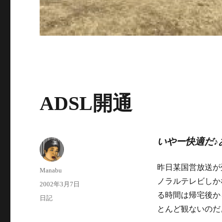
ADSL開通
いやー快適だ♪
昨日某国営放送が
投
Manabu
稿
ノラルテレビしか
投
2002年3月7日
者
稿
る時間は帰宅後か
カ
日記
日:
テ
とんど観ないのだ
ゴ