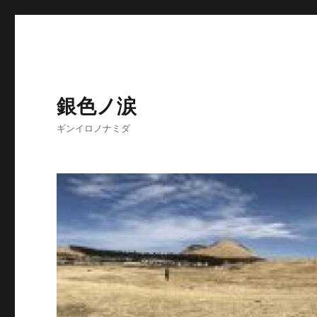
銀色ノ涙
ギンイロノナミダ