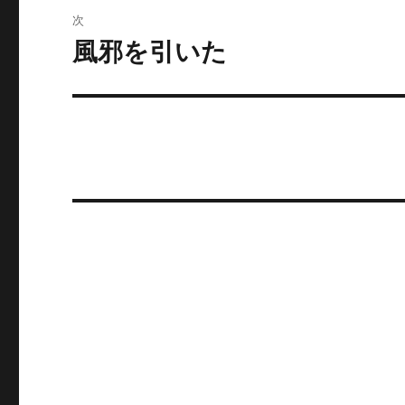
ビ
稿:
次
ゲ
風邪を引いた
次
の
ー
投
シ
稿:
ョ
ン