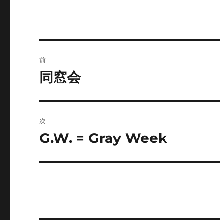
リ
ー
投
前
稿
同窓会
前
の
ナ
投
ビ
稿:
次
ゲ
G.W. = Gray Week
次
の
ー
投
シ
稿:
ョ
ン