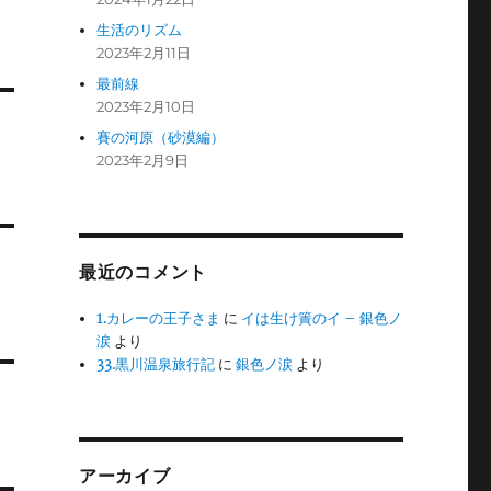
生活のリズム
2023年2月11日
最前線
2023年2月10日
賽の河原（砂漠編）
2023年2月9日
最近のコメント
1.カレーの王子さま
に
イは生け簀のイ – 銀色ノ
涙
より
33.黒川温泉旅行記
に
銀色ノ涙
より
アーカイブ