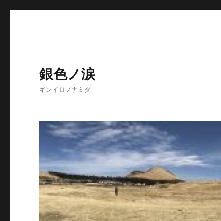
銀色ノ涙
ギンイロノナミダ