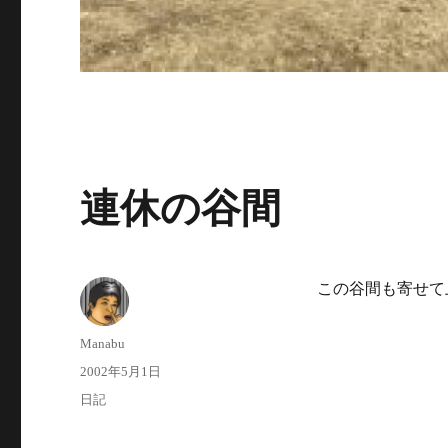
連休の谷間
この谷間も寄せて
投
Manabu
稿
投
2002年5月1日
者
稿
カ
日記
日:
テ
ゴ