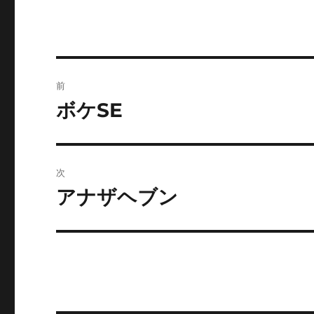
リ
ー
投
前
稿
ボケSE
前
の
ナ
投
ビ
稿:
次
ゲ
アナザヘブン
次
の
ー
投
シ
稿:
ョ
ン