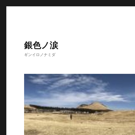
銀色ノ涙
ギンイロノナミダ