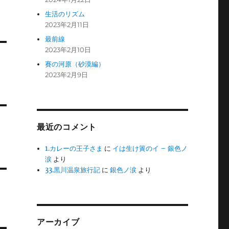
生活のリズム
2023年2月11日
最前線
2023年2月10日
賽の河原（砂漠編）
2023年2月9日
最近のコメント
1.カレーの王子さま
に
イは生け簀のイ – 銀色ノ
涙
より
33.黒川温泉旅行記
に
銀色ノ涙
より
アーカイブ