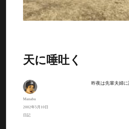
天に唾吐く
昨夜は先輩夫婦に
投
Manabu
稿
投
2002年5月10日
者
稿
カ
日記
日:
テ
ゴ