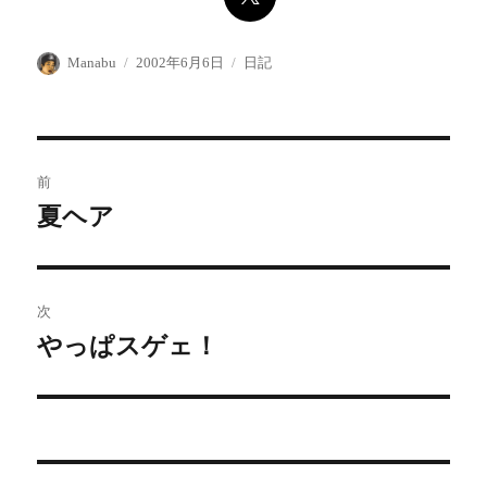
投
投
カ
Manabu
2002年6月6日
日記
稿
稿
テ
者
日:
ゴ
リ
ー
投
前
稿
夏ヘア
前
の
ナ
投
ビ
稿:
次
ゲ
やっぱスゲェ！
次
の
ー
投
シ
稿:
ョ