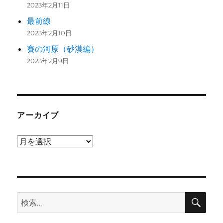
2023年2月11日
最前線
2023年2月10日
賽の河原（砂漠編）
2023年2月9日
アーカイブ
ア
ー
カ
イ
検
ブ
検
索
索: