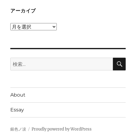
アーカイブ
ア
ー
カ
イ
検
ブ
検
索
索:
About
Essay
銀色ノ涙
Proudly powered by WordPress