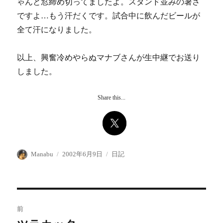
ゃんと窓締め切ってましたよ。スタンド並みの暑さ
ですよ…もう汗だくです。試合中に飲んだビールが
全て汗になりました。
以上、興奮冷めやらぬマナブさんが生中継でお送り
しました。
Share this...
投
投
カ
Manabu
2002年6月9日
日記
稿
稿
テ
者
日:
ゴ
リ
ー
投
前
稿