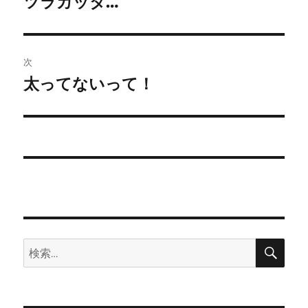
ツラカッタ…
前
の
ナ
投
ビ
稿:
次
ゲ
太ってないって！
次
の
ー
投
シ
稿:
ョ
ン
検
検
索
索: