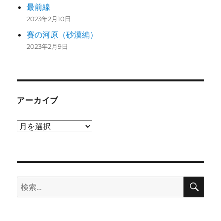
最前線
2023年2月10日
賽の河原（砂漠編）
2023年2月9日
アーカイブ
ア
ー
カ
イ
検
ブ
検
索
索: