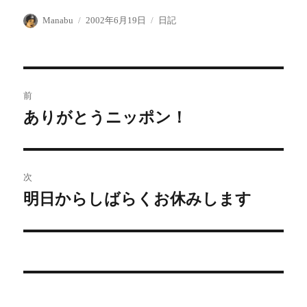
投
投
カ
Manabu
2002年6月19日
日記
稿
稿
テ
者
日:
ゴ
リ
ー
投
前
稿
ありがとうニッポン！
前
の
ナ
投
ビ
稿:
次
ゲ
明日からしばらくお休みします
次
の
ー
投
シ
稿:
ョ