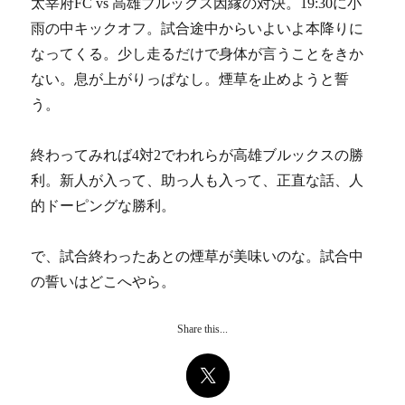
太宰府FC vs 高雄ブルックス因縁の対決。19:30に小
雨の中キックオフ。試合途中からいよいよ本降りに
なってくる。少し走るだけで身体が言うことをきか
ない。息が上がりっぱなし。煙草を止めようと誓
う。
終わってみれば4対2でわれらが高雄ブルックスの勝
利。新人が入って、助っ人も入って、正直な話、人
的ドーピングな勝利。
で、試合終わったあとの煙草が美味いのな。試合中
の誓いはどこへやら。
Share this...