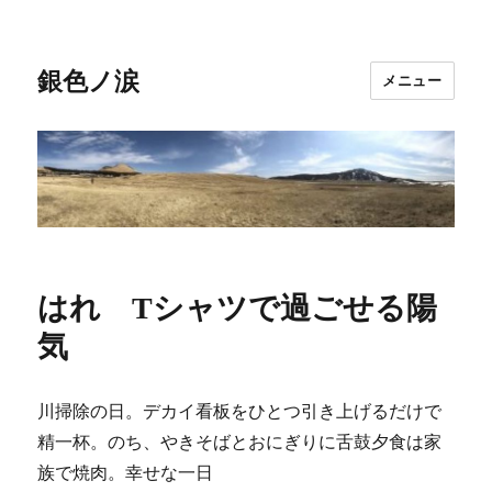
銀色ノ涙
メニュー
はれ Tシャツで過ごせる陽
気
川掃除の日。デカイ看板をひとつ引き上げるだけで
精一杯。のち、やきそばとおにぎりに舌鼓夕食は家
族で焼肉。幸せな一日