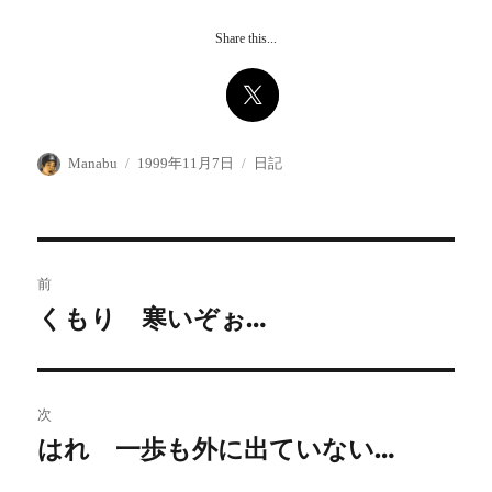
Share this...
投
投
カ
Manabu
1999年11月7日
日記
稿
稿
テ
者
日:
ゴ
リ
ー
投
前
稿
くもり 寒いぞぉ…
前
の
ナ
投
ビ
稿:
次
ゲ
はれ 一歩も外に出ていない…
次
の