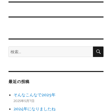
ー
投
シ
稿:
ョ
ン
検
検
索
索:
最近の投稿
そんなこんなで2025年
2025年5月7日
2024年になりましたね