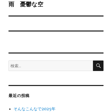
ゲ
雨 憂鬱な空
次
の
ー
投
シ
稿:
ョ
ン
検
検
索
索:
最近の投稿
そんなこんなで2025年