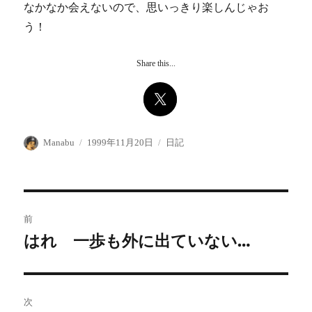
なかなか会えないので、思いっきり楽しんじゃお
う！
Share this...
投
投
カ
Manabu
1999年11月20日
日記
稿
稿
テ
者
日:
ゴ
リ
ー
投
前
稿
はれ 一歩も外に出ていない…
前
の
ナ
投
ビ
稿:
次