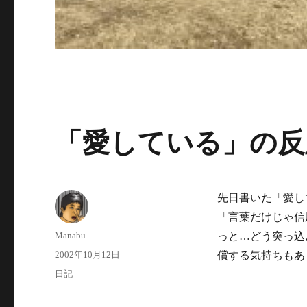
「愛している」の反
先日書いた「愛し
「言葉だけじゃ信
投
Manabu
っと…どう突っ込
稿
投
2002年10月12日
償する気持ちもあ
者
稿
カ
日記
日:
テ
ゴ