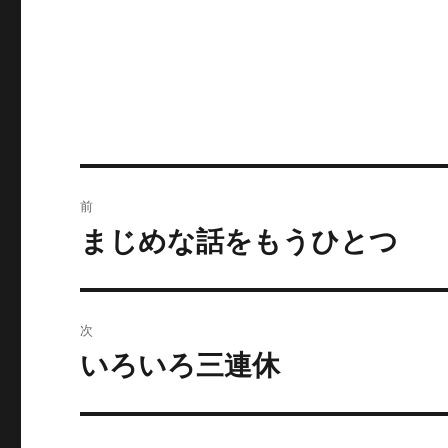
リ
ー
投
前
稿
まじめな話をもうひとつ
前
の
ナ
投
ビ
稿:
次
ゲ
いろいろ三連休
次
の
ー
投
シ
稿: