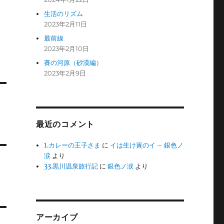
生活のリズム
2023年2月11日
最前線
2023年2月10日
賽の河原（砂漠編）
2023年2月9日
最近のコメント
1.カレーの王子さま
に
イは生け簀のイ – 銀色ノ
涙
より
33.黒川温泉旅行記
に
銀色ノ涙
より
アーカイブ