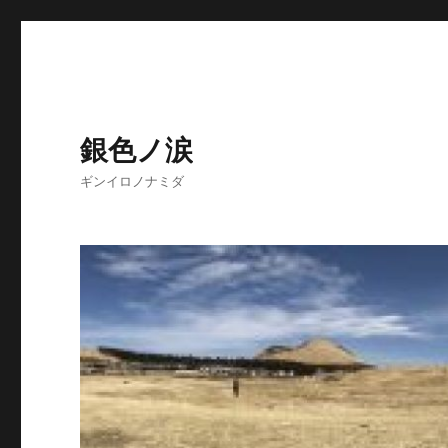
銀色ノ涙
ギンイロノナミダ