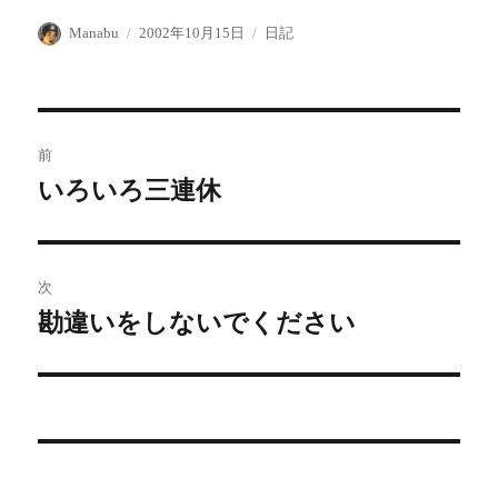
投
投
カ
Manabu
2002年10月15日
日記
稿
稿
テ
者
日:
ゴ
リ
ー
投
前
稿
いろいろ三連休
前
の
ナ
投
ビ
稿:
次
ゲ
勘違いをしないでください
次
の
ー
投
シ
稿:
ョ