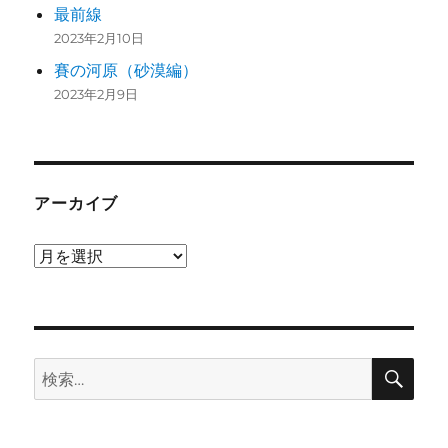
最前線
2023年2月10日
賽の河原（砂漠編）
2023年2月9日
アーカイブ
ア
ー
カ
イ
検
ブ
検
索
索: