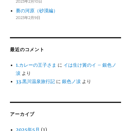
2023年2月10日
賽の河原（砂漠編）
2023年2月9日
最近のコメント
1.カレーの王子さま
に
イは生け簀のイ – 銀色ノ
涙
より
33.黒川温泉旅行記
に
銀色ノ涙
より
アーカイブ
2025年5月
(1)