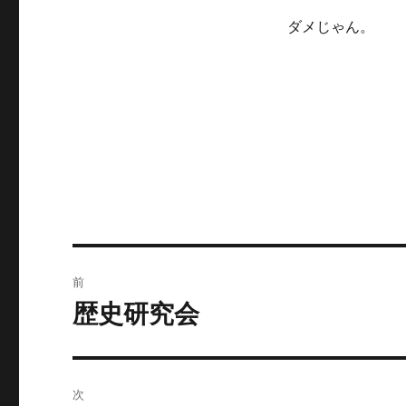
ダメじゃん。
投
前
稿
歴史研究会
前
の
ナ
投
ビ
稿:
次