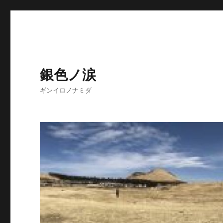
銀色ノ涙
ギンイロノナミダ