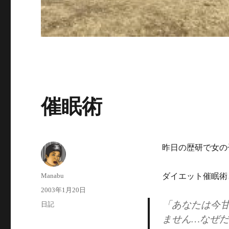
催眠術
昨日の歴研で女の
投
Manabu
ダイエット催眠術
稿
投
2003年1月20日
者
稿
「あなたは今
カ
日記
日:
テ
ません…なぜ
ゴ