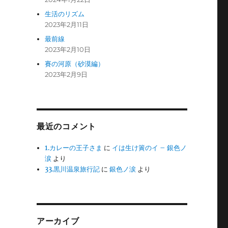
生活のリズム
2023年2月11日
最前線
2023年2月10日
賽の河原（砂漠編）
2023年2月9日
最近のコメント
1.カレーの王子さま
に
イは生け簀のイ – 銀色ノ
涙
より
33.黒川温泉旅行記
に
銀色ノ涙
より
アーカイブ