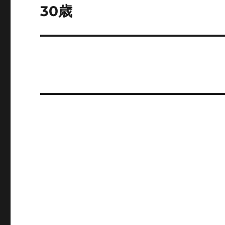
ゲ
30歳
次
の
ー
投
シ
稿:
ョ
ン