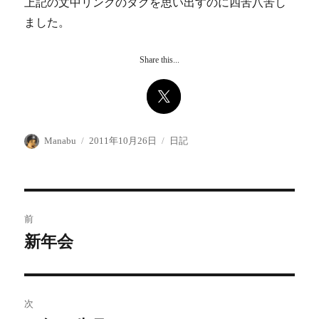
上記の文中リンクのタグを思い出すのに四苦八苦し
ました。
Share this...
投
投
カ
Manabu
2011年10月26日
日記
稿
稿
テ
者
日:
ゴ
リ
ー
投
前
稿
新年会
前
の
ナ
投
ビ
稿:
次