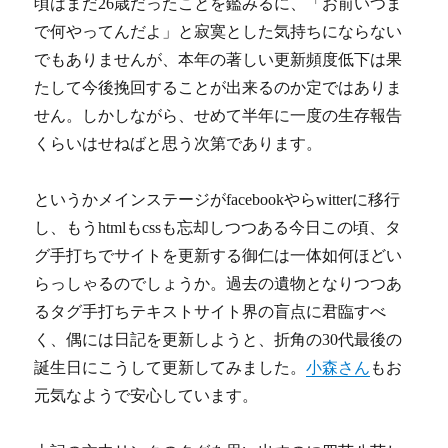
頃はまだ26歳だったことを鑑みるに、「お前いつま
で何やってんだよ」と寂寞とした気持ちにならない
でもありませんが、本年の著しい更新頻度低下は果
たして今後挽回することが出来るのか定ではありま
せん。しかしながら、せめて半年に一度の生存報告
くらいはせねばと思う次第であります。
というかメインステージがfacebookやらwitterに移行
し、もうhtmlもcssも忘却しつつある今日この頃、タ
グ手打ちでサイトを更新する御仁は一体如何ほどい
らっしゃるのでしょうか。過去の遺物となりつつあ
るタグ手打ちテキストサイト界の盲点に君臨すべ
く、偶には日記を更新しようと、折角の30代最後の
誕生日にこうして更新してみました。
小森さん
もお
元気なようで安心しています。