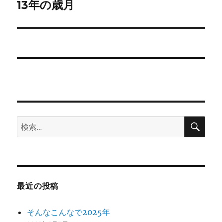
ゲ
13年の歳月
次
の
ー
投
シ
稿:
ョ
ン
検
検
索
索:
最近の投稿
そんなこんなで2025年