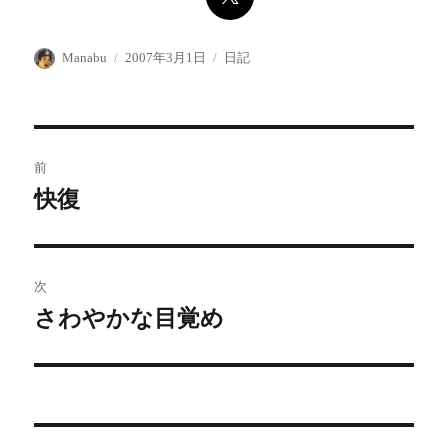
投
投
カ
Manabu
2007年3月1日
日記
稿
稿
テ
者
日:
ゴ
リ
ー
投
前
稿
快復
前
の
ナ
投
ビ
稿:
次
ゲ
さわやかな目覚め
次
の
ー
投
シ
稿:
ョ