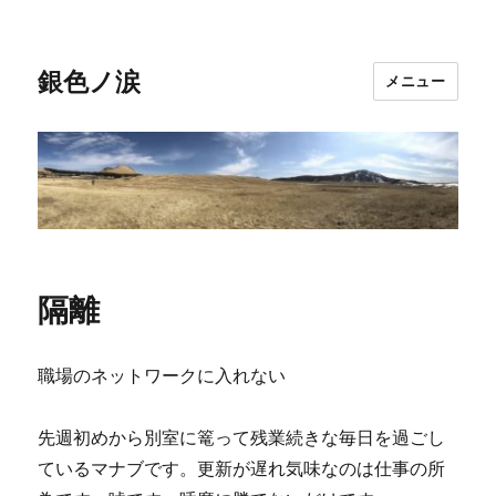
銀色ノ涙
メニュー
隔離
職場のネットワークに入れない
先週初めから別室に篭って残業続きな毎日を過ごし
ているマナブです。更新が遅れ気味なのは仕事の所