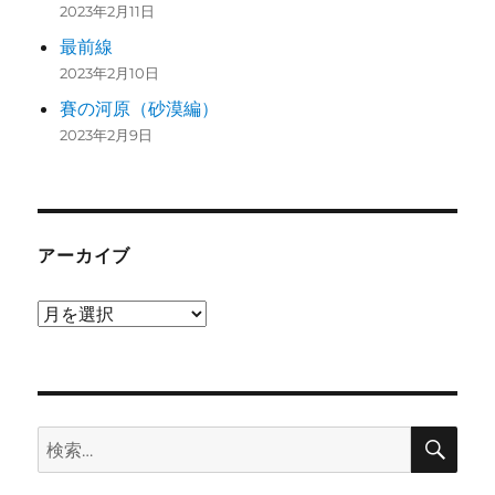
2023年2月11日
最前線
2023年2月10日
賽の河原（砂漠編）
2023年2月9日
アーカイブ
ア
ー
カ
イ
検
ブ
検
索
索: