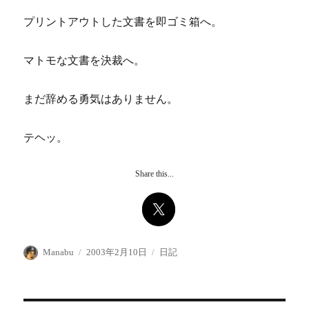
プリントアウトした文書を即ゴミ箱へ。
マトモな文書を決裁へ。
まだ辞める勇気はありません。
テヘッ。
Share this...
投
投
カ
Manabu
2003年2月10日
日記
稿
稿
テ
者
日:
ゴ
リ