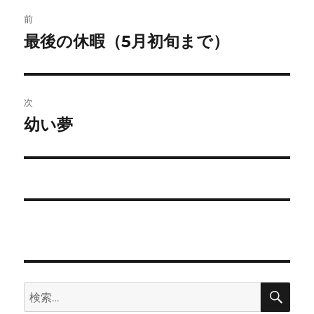
ー
投
前
稿
最後の休暇（5月初旬まで）
前
の
ナ
投
ビ
稿:
次
ゲ
幼い夢
次
の
ー
投
シ
稿:
ョ
ン
検
検
索
索: