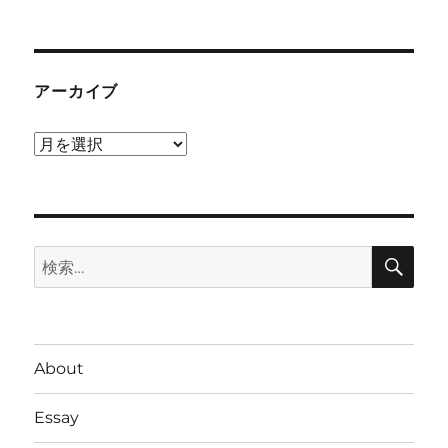
アーカイブ
ア
ー
カ
イ
検
ブ
検
索
索:
About
Essay