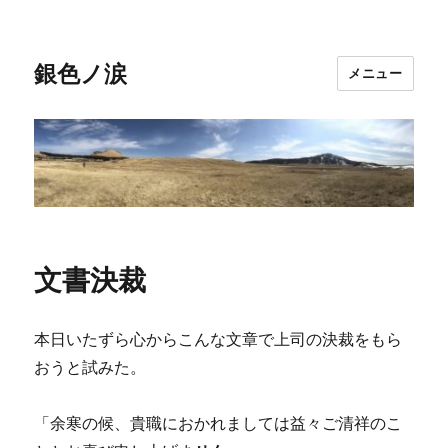
銀色ノ涙
メニュー
文書決裁
本日いたずら心からこんな文章で上司の決裁をもら
おうと試みた。
「余寒の候、貴職におかれましては益々ご清祥のこ