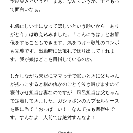
ヤ期突入というか、まぁ、なんていうか、子どもっ
て面白いなぁ。
礼儀正しい子になってほしいという願いから「あり
がとう」は教え込みました。「こんにちは」とお辞
儀をすることもできます。気をつけ～敬礼のコンボ
も完璧です。出勤時には敬礼で送り出してくれま
す。我が娘はどこを目指しているのか。
しかしながら未だにママっ子で眠いときに父ちゃん
が抱っこすると親の仇かのごとく泣き叫びますので
寝付かせ担当は妻なのですが、風呂担当は父ちゃん
で定着してきました。ガシャポンのカプセルケース
を胸に当て「おっぱーい！」なんて技も習得中で
す。すんなよ！人前では絶対すんなよ！