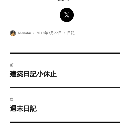
Share this...
投
投
カ
Manabu
2012年3月22日
日記
稿
稿
テ
者
日:
ゴ
リ
ー
投
前
稿
建築日記小休止
前
の
ナ
投
ビ
稿:
次
ゲ
週末日記
次
の
ー
投