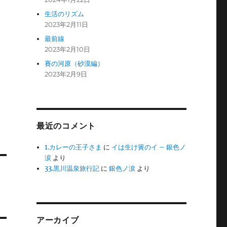
生活のリズム
2023年2月11日
最前線
2023年2月10日
賽の河原（砂漠編）
2023年2月9日
最近のコメント
1.カレーの王子さま
に
イは生け簀のイ – 銀色ノ
涙
より
33.黒川温泉旅行記
に
銀色ノ涙
より
アーカイブ