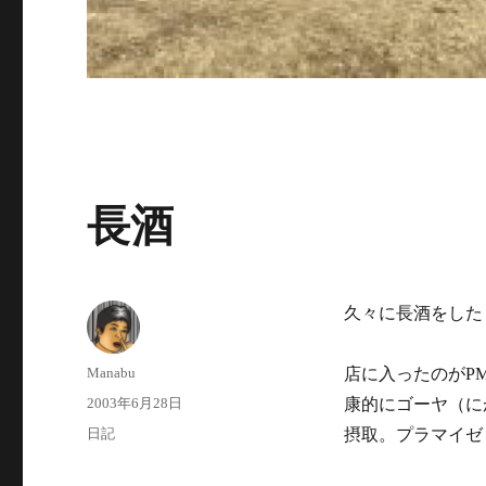
長酒
久々に長酒をした
投
Manabu
店に入ったのがPM
稿
投
2003年6月28日
康的にゴーヤ（に
者
稿
カ
日記
摂取。プラマイゼ
日:
テ
ゴ