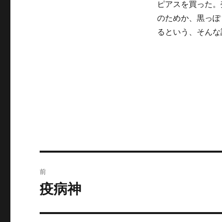
ピアスを買った。
リ
ー
のためか、黒っぽ
るという、そんな
投
前
稿
疫病神
前
の
ナ
投