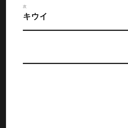
ビ
稿:
次
ゲ
キウイ
次
の
ー
投
シ
稿:
ョ
ン