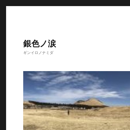
銀色ノ涙
ギンイロノナミダ