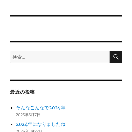
投
シ
稿:
ョ
ン
検
検
索
索:
最近の投稿
そんなこんなで2025年
2025年5月7日
2024年になりましたね
2024年1月22日