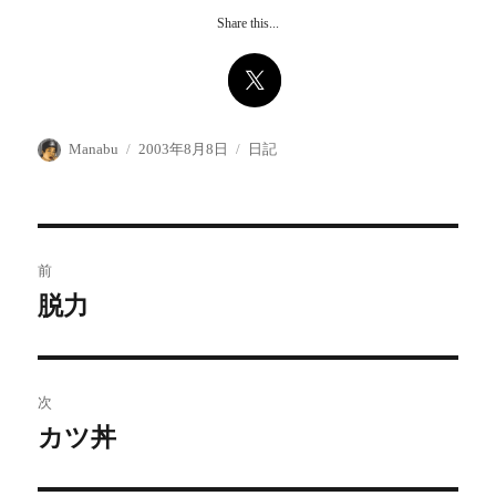
Share this...
投
投
カ
Manabu
2003年8月8日
日記
稿
稿
テ
者
日:
ゴ
リ
ー
投
前
稿
脱力
前
の
ナ
投
ビ
稿:
次
ゲ
カツ丼
次
の
ー