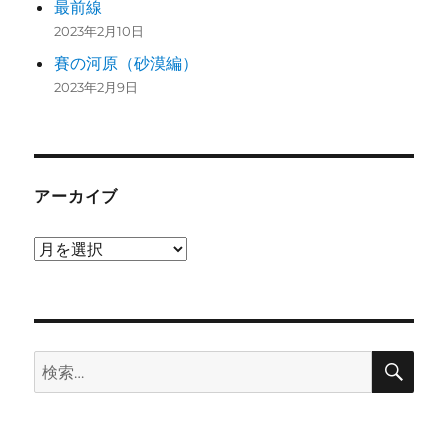
最前線
2023年2月10日
賽の河原（砂漠編）
2023年2月9日
アーカイブ
ア
ー
カ
イ
検
ブ
検
索
索: