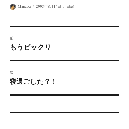
投
投
カ
Manabu
2003年8月14日
日記
稿
稿
テ
者
日:
ゴ
リ
ー
投
前
稿
もうビックリ
前
の
ナ
投
ビ
稿:
次
ゲ
寝過ごした？！
次
の
ー
投
シ
稿:
ョ