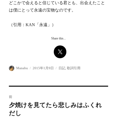
どこかで会えると信じている君とも、出会えたこと
は僕にとって永遠の宝物なのです。
（引用：KAN「永遠」）
Share this...
投
投
カ
Manabu
2015年1月9日
日記
,
歌詞引用
稿
稿
テ
者
日:
ゴ
リ
ー
投
前
稿
夕焼けを見てたら悲しみはふくれ
前
の
だし
ナ