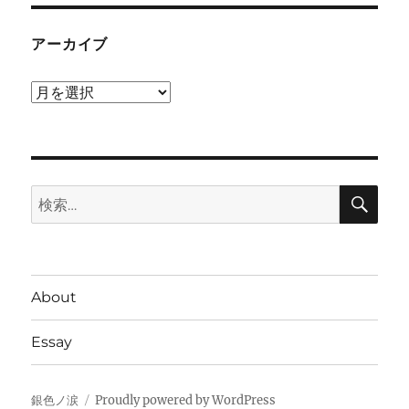
アーカイブ
ア
ー
カ
イ
検
ブ
検
索
索:
About
Essay
銀色ノ涙
Proudly powered by WordPress