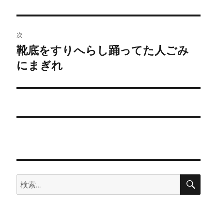
投
ビ
稿:
ゲ
次
靴底をすりへらし踊ってた人ごみ
次
ー
の
にまぎれ
シ
投
稿:
ョ
ン
検
検
索
索: