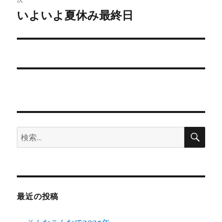
ゲ
いよいよ夏休み最終日
次
の
ー
投
シ
稿:
ョ
ン
検
検
索
索:
最近の投稿