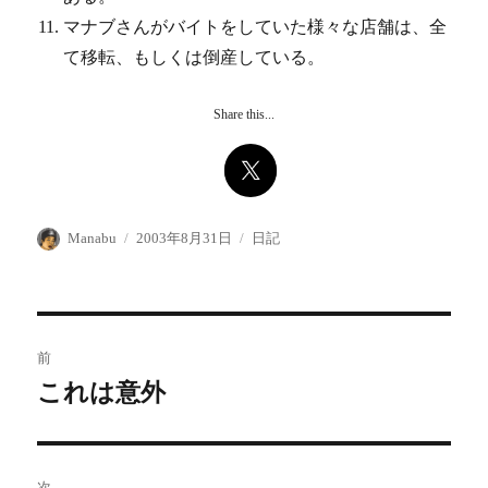
マナブさんがバイトをしていた様々な店舗は、全
て移転、もしくは倒産している。
Share this...
投
投
カ
Manabu
2003年8月31日
日記
稿
稿
テ
者
日:
ゴ
リ
ー
投
前
稿
これは意外
前
の
ナ
投
ビ
稿:
次