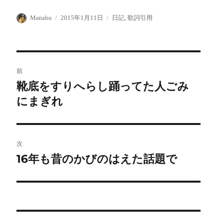
投
投
カ
Manabu
2015年1月11日
日記
,
歌詞引用
稿
稿
テ
者
日:
ゴ
リ
ー
投
前
稿
靴底をすりへらし踊ってた人ごみ
前
の
にまぎれ
ナ
投
ビ
稿:
ゲ
次
16年も昔のかびのはえた話題で
次
ー
の
シ
投
稿:
ョ