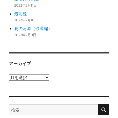
2023年2月11日
最前線
2023年2月10日
賽の河原（砂漠編）
2023年2月9日
アーカイブ
ア
ー
カ
イ
検
ブ
検
索
索: