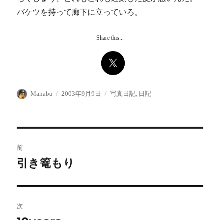
バケツを持って廊下に立っていろ。
Share this...
投
投
カ
Manabu
2003年9月9日
写真日記
,
日記
稿
稿
テ
者
日:
ゴ
リ
ー
投
前
稿
引き篭もり
前
の
ナ
投
ビ
稿:
次