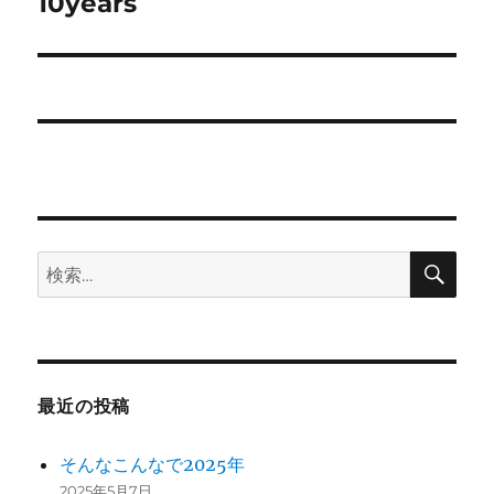
ゲ
10years
次
の
ー
投
シ
稿:
ョ
ン
検
検
索
索:
最近の投稿
そんなこんなで2025年
2025年5月7日