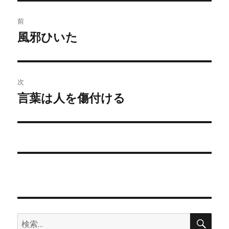
ー
投
前
稿
風邪ひいた
前
の
ナ
投
ビ
稿:
次
ゲ
言葉は人を傷付ける
次
の
ー
投
シ
稿:
ョ
ン
検
検
索