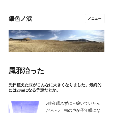
銀色ノ涙
メニュー
風邪治った
先日植えた豆がこんなに大きくなりました。最終的
には20mになる予定だとか。
♪昨夜眠れずに～鳴いていたん
だろ～♪ 虫の声が子守唄にな