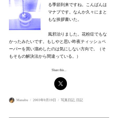
る季節到来ですね。こんばんは
マナブです。なんか久々にまと
もな挨拶書いた。
風邪治りました。花粉症でもな
かったみたいです。もしやと思い昨夜ティッシュペ
ーパーを買い溜めしたのは気にしない方向で。（そ
もそもの解決法から間違っている。）
Share this...
投
投
カ
Manabu
2003年9月19日
写真日記
,
日記
稿
稿
テ
者
日:
ゴ
リ