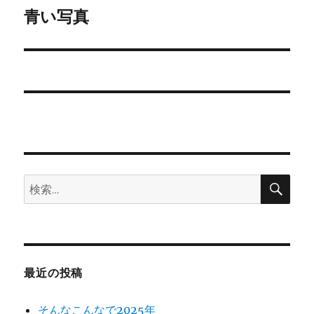
ゲ
青い写真
次
の
ー
投
シ
稿:
ョ
ン
検
検
索
索:
最近の投稿
そんなこんなで2025年