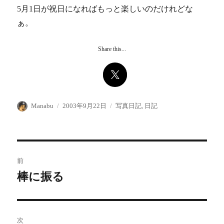
5月1日が祝日になればもっと楽しいのだけれどな
ぁ。
Share this...
投
投
カ
Manabu
2003年9月22日
写真日記
,
日記
稿
稿
テ
者
日:
ゴ
リ
ー
投
前
稿
棒に振る
前
の
ナ
投
ビ
稿:
次